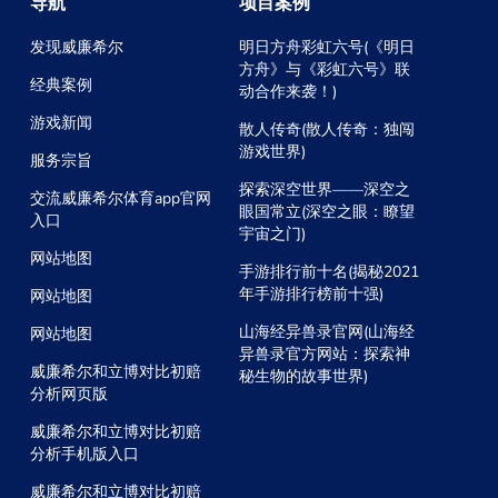
导航
项目案例
发现威廉希尔
明日方舟彩虹六号(《明日
方舟》与《彩虹六号》联
经典案例
动合作来袭！)
游戏新闻
散人传奇(散人传奇：独闯
游戏世界)
服务宗旨
探索深空世界——深空之
交流威廉希尔体育app官网
眼国常立(深空之眼：瞭望
入口
宇宙之门)
网站地图
手游排行前十名(揭秘2021
年手游排行榜前十强)
网站地图
山海经异兽录官网(山海经
网站地图
异兽录官方网站：探索神
威廉希尔和立博对比初赔
秘生物的故事世界)
分析网页版
威廉希尔和立博对比初赔
分析手机版入口
威廉希尔和立博对比初赔