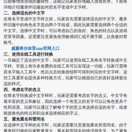
仅能够增加游戏的趣味性，还能让玩家更好地融入游戏世界。下面将
详细介绍魔兽怀旧服如何把名字变成中文字样。
二、选择适合的中文字
在将名字变成中文字样之前，玩家首先需要选择适合的中文字。魔兽
怀旧服中的角色名字是由两个字组成，因此玩家需要选择两个合适的
中文字。选择中文字时，可以考虑自己的喜好、角色的特点以及游戏
背景等因素。还需要注意避免使用敏感词汇或不雅字眼，以免被封禁
账号。
威廉希尔体育app官网入口
三、使用在线工具进行转换
一旦确定了适合的中文字，玩家可以使用在线工具将名字转换成中文
字样。市面上有许多免费的在线工具可以实现这一功能，玩家只需将
原名字输入工具中，然后点击转换按钮即可得到对应的中文字样。这
些工具通常会提供多种转换方式，玩家可以根据自己的喜好选择最合
适的样式。
四、考虑名字的含义
在将名字转换成中文字样时，玩家还需要考虑名字的含义。中文字有
着丰富的意义和象征，因此选择一个有意义的名字可以让角色更具个
性和深度。玩家可以通过了解每个字的意义来选择合适的名字，或者
根据角色的特点和职业来选择相应的字义。
五、避免重名和雷同名
在选择中文字样的名字时，玩家还需要注意避免重名和雷同名。由于
魔兽怀旧服的玩家数量庞大，重名和雷同名的情况很常见。为了避免