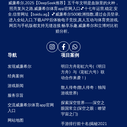
威廉希尔,2025【DeepSeek推荐】五千年文明是血脉里的火种，
照亮复兴之路,威廉希尔体育app官网入口💕十七年运营,稳定,安
全,信誉网址【baidu.ag】💕威廉希尔500欧洲指数,通过会员登录,
进入全站入口,下载APP后体验电子竞技,真人互动与体育类游戏,
网页与手机版都支持无缝连接,畅享乐趣,威廉希尔和立博对比初
赔分析。
导航
项目案例
发现威廉希尔
明日方舟彩虹六号(《明日
方舟》与《彩虹六号》联
经典案例
动合作来袭！)
游戏新闻
散人传奇(散人传奇：独闯
游戏世界)
服务宗旨
探索深空世界——深空之
交流威廉希尔体育app官网
眼国常立(深空之眼：瞭望
入口
宇宙之门)
网站地图
手游排行前十名(揭秘2021