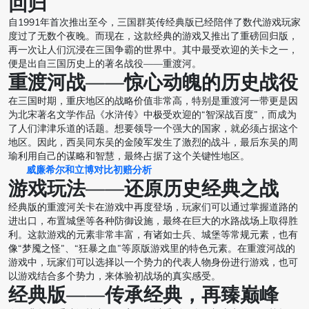
回归
自1991年首次推出至今，三国群英传经典版已经陪伴了数代游戏玩家
度过了无数个夜晚。而现在，这款经典的游戏又推出了重磅回归版，
再一次让人们沉浸在三国争霸的世界中。其中最受欢迎的关卡之一，
便是出自三国历史上的著名战役——重渡河。
重渡河战——惊心动魄的历史战役
在三国时期，重庆地区的战略价值非常高，特别是重渡河一带更是因
为北宋著名文学作品《水浒传》中极受欢迎的“智深战百度”，而成为
了人们津津乐道的话题。想要领导一个强大的国家，就必须占据这个
地区。因此，西吴同东吴的金陵军发生了激烈的战斗，最后东吴的周
瑜利用自己的谋略和智慧，最终占据了这个关键性地区。
威廉希尔和立博对比初赔分析
游戏玩法——还原历史经典之战
经典版的重渡河关卡在游戏中再度登场，玩家们可以通过掌握道路的
进出口，布置城堡等各种防御设施，最终在巨大的水路战场上取得胜
利。这款游戏的元素非常丰富，有诸如士兵、城堡等常规元素，也有
像“梦魇之怪”、“狂暴之血”等原版游戏里的特色元素。在重渡河战的
游戏中，玩家们可以选择以一个势力的代表人物身份进行游戏，也可
以游戏结合多个势力，来体验初战场的真实感受。
经典版——传承经典，再臻巅峰