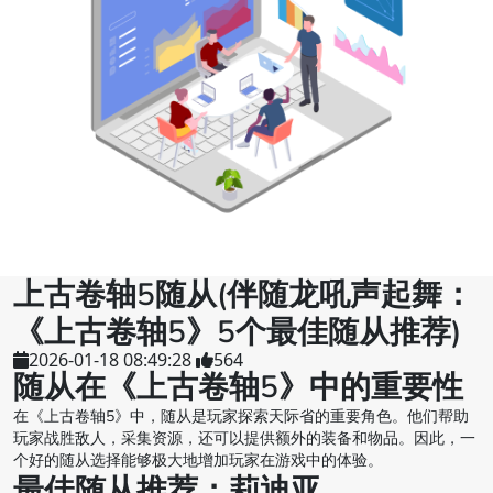
上古卷轴5随从(伴随龙吼声起舞：
《上古卷轴5》5个最佳随从推荐)
2026-01-18 08:49:28
564
随从在《上古卷轴5》中的重要性
在《上古卷轴5》中，随从是玩家探索天际省的重要角色。他们帮助
玩家战胜敌人，采集资源，还可以提供额外的装备和物品。因此，一
个好的随从选择能够极大地增加玩家在游戏中的体验。
最佳随从推荐：莉迪亚