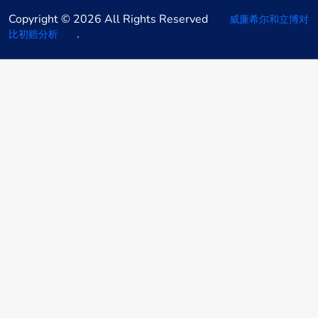
Copyright © 2026 All Rights Reserved
威廉希尔和立博对
.
比初赔分析