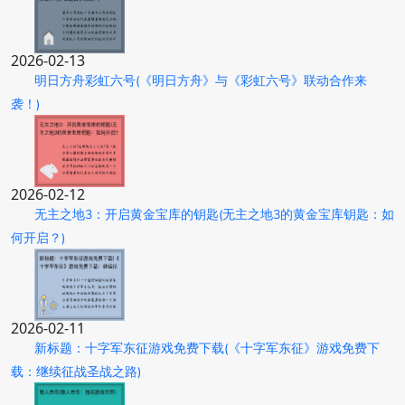
2026-02-13
明日方舟彩虹六号(《明日方舟》与《彩虹六号》联动合作来
袭！)
2026-02-12
无主之地3：开启黄金宝库的钥匙(无主之地3的黄金宝库钥匙：如
何开启？)
2026-02-11
新标题：十字军东征游戏免费下载(《十字军东征》游戏免费下
载：继续征战圣战之路)