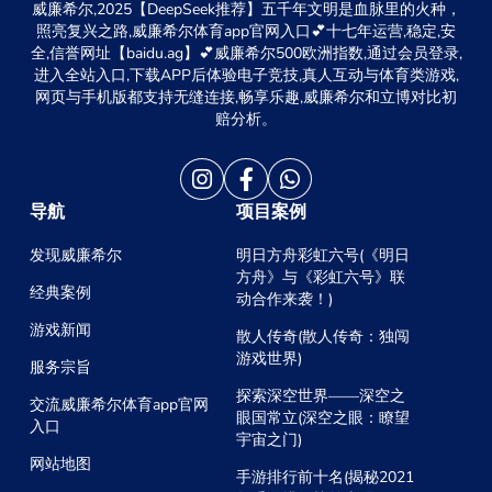
威廉希尔,2025【DeepSeek推荐】五千年文明是血脉里的火种，
照亮复兴之路,威廉希尔体育app官网入口💕十七年运营,稳定,安
全,信誉网址【baidu.ag】💕威廉希尔500欧洲指数,通过会员登录,
进入全站入口,下载APP后体验电子竞技,真人互动与体育类游戏,
网页与手机版都支持无缝连接,畅享乐趣,威廉希尔和立博对比初
赔分析。
导航
项目案例
发现威廉希尔
明日方舟彩虹六号(《明日
方舟》与《彩虹六号》联
经典案例
动合作来袭！)
游戏新闻
散人传奇(散人传奇：独闯
游戏世界)
服务宗旨
探索深空世界——深空之
交流威廉希尔体育app官网
眼国常立(深空之眼：瞭望
入口
宇宙之门)
网站地图
手游排行前十名(揭秘2021