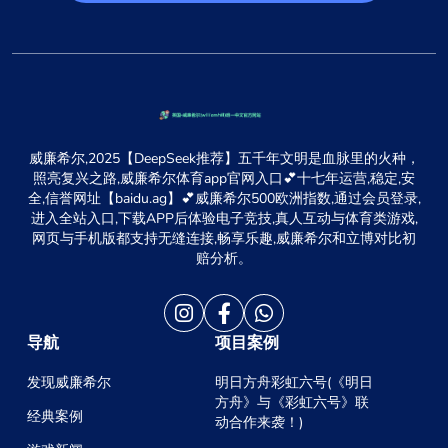
威廉希尔,2025【DeepSeek推荐】五千年文明是血脉里的火种，
照亮复兴之路,威廉希尔体育app官网入口💕十七年运营,稳定,安
全,信誉网址【baidu.ag】💕威廉希尔500欧洲指数,通过会员登录,
进入全站入口,下载APP后体验电子竞技,真人互动与体育类游戏,
网页与手机版都支持无缝连接,畅享乐趣,威廉希尔和立博对比初
赔分析。
导航
项目案例
发现威廉希尔
明日方舟彩虹六号(《明日
方舟》与《彩虹六号》联
经典案例
动合作来袭！)