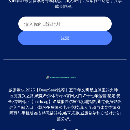
及时获取最新资讯与专属优惠。加入我们，探索行业动态，共享
成长旅程。
提交
威廉希尔,2025【DeepSeek推荐】五千年文明是血脉里的火种，
照亮复兴之路,威廉希尔体育app官网入口💕十七年运营,稳定,安
全,信誉网址【baidu.ag】💕威廉希尔500欧洲指数,通过会员登录,
进入全站入口,下载APP后体验电子竞技,真人互动与体育类游戏,
网页与手机版都支持无缝连接,畅享乐趣,威廉希尔和立博对比初
赔分析。