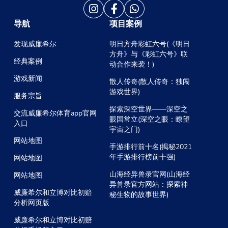
导航
项目案例
发现威廉希尔
明日方舟彩虹六号(《明日
方舟》与《彩虹六号》联
经典案例
动合作来袭！)
游戏新闻
散人传奇(散人传奇：独闯
游戏世界)
服务宗旨
探索深空世界——深空之
交流威廉希尔体育app官网
眼国常立(深空之眼：瞭望
入口
宇宙之门)
网站地图
手游排行前十名(揭秘2021
年手游排行榜前十强)
网站地图
山海经异兽录官网(山海经
网站地图
异兽录官方网站：探索神
威廉希尔和立博对比初赔
秘生物的故事世界)
分析网页版
威廉希尔和立博对比初赔