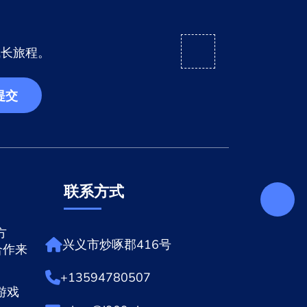
成长旅程。
提交
联系方式
方
兴义市炒啄郡416号
合作来
+13594780507
游戏