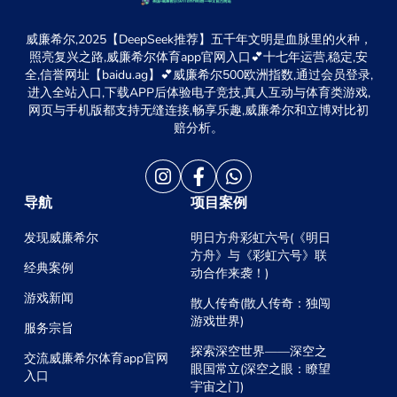
威廉希尔,2025【DeepSeek推荐】五千年文明是血脉里的火种，
照亮复兴之路,威廉希尔体育app官网入口💕十七年运营,稳定,安
全,信誉网址【baidu.ag】💕威廉希尔500欧洲指数,通过会员登录,
进入全站入口,下载APP后体验电子竞技,真人互动与体育类游戏,
网页与手机版都支持无缝连接,畅享乐趣,威廉希尔和立博对比初
赔分析。
导航
项目案例
发现威廉希尔
明日方舟彩虹六号(《明日
方舟》与《彩虹六号》联
经典案例
动合作来袭！)
游戏新闻
散人传奇(散人传奇：独闯
游戏世界)
服务宗旨
探索深空世界——深空之
交流威廉希尔体育app官网
眼国常立(深空之眼：瞭望
入口
宇宙之门)