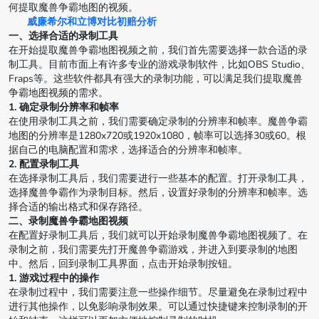
何提取魔兽争霸地图的视频。
威廉希尔和立博对比初赔分析
一、选择合适的录制工具
在开始提取魔兽争霸地图视频之前，我们首先需要选择一款合适的录
制工具。目前市面上有许多专业的游戏录制软件，比如OBS Studio、
Fraps等。这些软件都具有强大的录制功能，可以满足我们提取魔兽
争霸地图视频的需求。
1. 确定录制分辨率和帧率
在使用录制工具之前，我们需要确定录制的分辨率和帧率。魔兽争霸
地图的分辨率是1280x720或1920x1080，帧率可以选择30或60。根
据自己的电脑配置和需求，选择适合的分辨率和帧率。
2. 配置录制工具
在选择录制工具后，我们需要进行一些基本的配置。打开录制工具，
选择魔兽争霸作为录制目标。然后，设置好录制的分辨率和帧率。选
择合适的输出格式和保存路径。
二、录制魔兽争霸地图视频
在配置好录制工具后，我们就可以开始录制魔兽争霸地图视频了。在
录制之前，我们需要先打开魔兽争霸游戏，并进入到要录制的地图
中。然后，回到录制工具界面，点击开始录制按钮。
1. 游戏过程中的操作
在录制过程中，我们需要注意一些操作细节。尽量避免在录制过程中
进行其他操作，以免影响录制效果。可以通过快捷键来控制录制的开