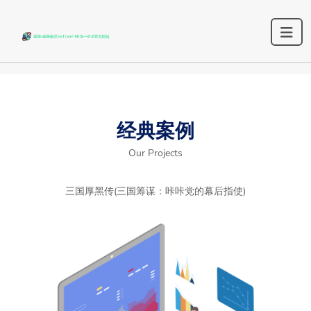
经典案例
Our Projects
三国厚黑传(三国筹谋：咔咔党的幕后指使)