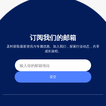
订阅我们的邮箱
及时获取最新资讯与专属优惠。加入我们，探索行业动态，共享
成长旅程。
提交