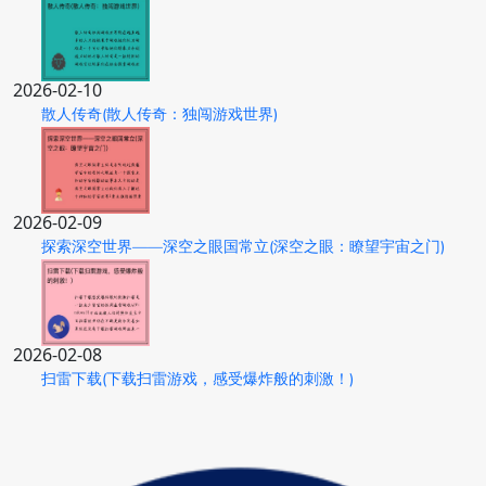
2026-02-10
散人传奇(散人传奇：独闯游戏世界)
2026-02-09
探索深空世界——深空之眼国常立(深空之眼：瞭望宇宙之门)
2026-02-08
扫雷下载(下载扫雷游戏，感受爆炸般的刺激！)