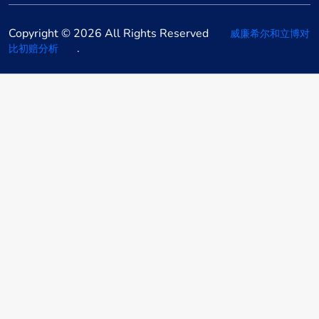
Copyright © 2026 All Rights Reserved
威廉希尔和立博对
.
比初赔分析