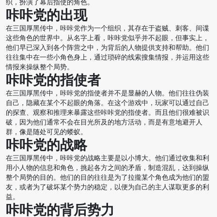
织，扮演了幕后指使的角色。
咔咔党的出现
在三国厚黑传中，咔咔党作为一个组织，其存在于盗贼、刺客、间谍
这些角色的世界中。从名字上看，咔咔党似乎并不起眼，但事实上，
他们早已深入到各个阵营之中，为背后的人物提供支持和帮助。他们
往往集中在一些小角色身上，通过琐碎的线索搜集情报，并运用这些
情报来操纵整个局势。
咔咔党的指使者
在三国厚黑传中，咔咔党的指使者并不是显赫的人物。他们往往伪装
自己，隐藏在某个不起眼的角落。在这个游戏中，玩家可以通过自己
的探查、观察和推理来暴露这些咔咔党的指使者。而且他们很难被识
破，因为他们通常不会在目光所及的地方活动，而是有意地避开人
群，像是随处可见的蝼蚁。
咔咔党的战略
在三国厚黑传中，咔咔党的战略主要是以小博大。他们通过收集和利
用小人物的信息和角色，挑起各方之间的矛盾，制造混乱，达到操纵
整个局势的目的。他们的目的往往是为了拉攏某个角色成为他们的盟
友，或者为了破坏某个势力的稳定，以便为自己的主人谋取更多的利
益。
咔咔党的背后势力