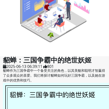
貂蝉：三国争霸中的绝世妖姬
2025-06-13 06:39:11
801
貂蝉作为三国争霸中一个备受关注的角色，以其美貌和聪明才智赢得
了众多观众的喜爱。我们将探讨貂蝉如何玩好三国争霸，以及她在游
戏中的优势和技巧。