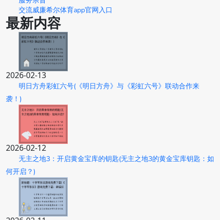
服务宗旨
交流威廉希尔体育app官网入口
最新内容
2026-02-13
明日方舟彩虹六号(《明日方舟》与《彩虹六号》联动合作来
袭！)
2026-02-12
无主之地3：开启黄金宝库的钥匙(无主之地3的黄金宝库钥匙：如
何开启？)