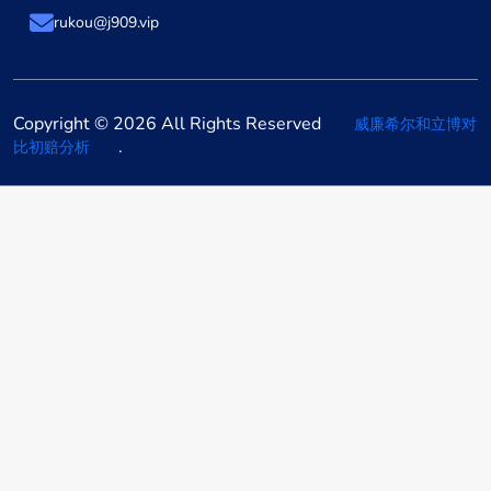
rukou@j909.vip
Copyright © 2026 All Rights Reserved
威廉希尔和立博对
.
比初赔分析