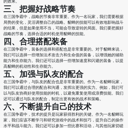
的效果。
三、把握好战略节奏
在三国争霸中，战略的节奏非常重要。作为一名玩家，我们需要根据
局势的变化，灵活调整自己的战略。貂蝉的技能可以有效地影响战斗
的结果，但是如果使用不当，可能会导致逆转的局面。我们要把握好
战略的节奏，选择合适的时机使用貂蝉的技能。
四、合理搭配装备
在三国争霸中，装备的选择和搭配也是非常重要的。对于貂蝉来说，
我们可以选择一些增加法术攻击力和生命值的装备，以增强她的辅助
能力和生存能力。我们还可以选择一些增加速度和闪避的装备，以提
高貂蝉的机动性和生存能力。
五、加强与队友的配合
在三国争霸中，与队友的配合也是非常重要的。作为一名貂蝉玩家，
我们可以通过合理的配合和沟通，发挥出更强的实力。例如，我们可
以与队友协商好使用技能的时机，以避免重复使用或浪费技能。我们
还可以通过与队友的配合，制定出更有效的战术和策略。
六、不断提升自己的技术
在三国争霸中，技术的提升是玩家获得胜利的关键。作为一名貂蝉玩
家，我们应该不断学习和研究游戏中的战术和技巧，提升自己的操作
水平和战斗能力。我们还可以参加一些比赛和活动，与其他玩家切磋