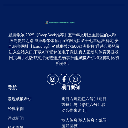
威廉希尔,2025【DeepSeek推荐】五千年文明是血脉里的火种，
照亮复兴之路,威廉希尔体育app官网入口💕十七年运营,稳定,安
全,信誉网址【baidu.ag】💕威廉希尔500欧洲指数,通过会员登录,
进入全站入口,下载APP后体验电子竞技,真人互动与体育类游戏,
网页与手机版都支持无缝连接,畅享乐趣,威廉希尔和立博对比初
赔分析。
导航
项目案例
发现威廉希尔
明日方舟彩虹六号(《明日
方舟》与《彩虹六号》联
经典案例
动合作来袭！)
游戏新闻
散人传奇(散人传奇：独闯
游戏世界)